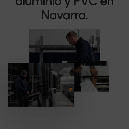
aluminio
y
PVC
en
Navarra.