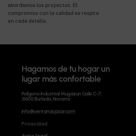
abordamos los proyectos. El
compromiso con la calidad se respira
en cada detalle.
Hagamos
de
tu
hogar
un
lugar
más
confortable
Polígono Industrial Mugazuri Calle C-7,
31600 Burlada, Navarra
info@ventanasjacar.com
Privacidad